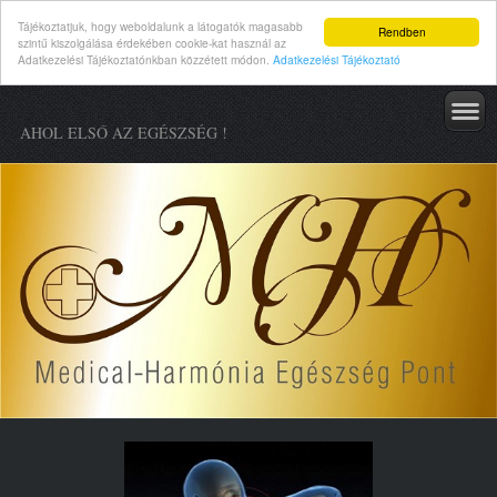
Tájékoztatjuk, hogy weboldalunk a látogatók magasabb
Rendben
szintű kiszolgálása érdekében cookie-kat használ az
Adatkezelési Tájékoztatónkban közzétett módon.
Adatkezelési Tájékoztató
AHOL ELSŐ AZ EGÉSZSÉG !