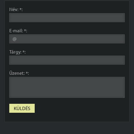
Név: *:
E-mail: *:
Tárgy: *:
Üzenet: *: