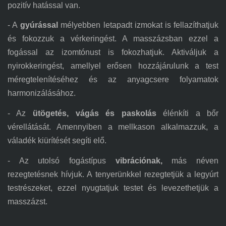
pozitív hatással van.
- A
gyúrással
m
élyebben letapadt izmokat is fellazíthatjuk
és fokozzuk a vérkeringést. A masszázsban ezzel a
fogással az izomtónust is fokozhatjuk. Aktiváljuk a
nyirokkeringést, amellyel erősen hozzájárulunk a test
méregtelenítéséhez és az anyagcsere folyamatok
harmonizálásához.
- Az
ütögetés, vágás és paskolás
élénkíti a bőr
vérellátását. Amennyiben a mellkason alkalmazzuk, a
váladék kiürítését segíti elő.
- Az utolsó fogástípus
vibrációnak,
m
ás néven
rezegtetésnek hívjuk. A tenyerünkkel rezegtetjük a legyúrt
testrészeket, ezzel nyugtatjuk testet és levezethetjük a
masszázst.