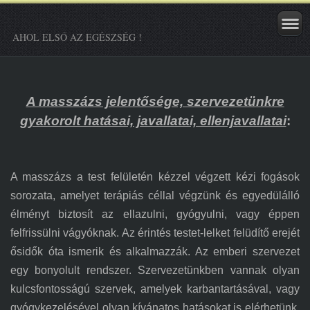
AHOL ELSŐ AZ EGÉSZSÉG !
A masszázs jelentősége, szervezetünkre
gyakorolt hatásai, javallatai, ellenjavallatai
:
A masszázs a test felületén kézzel végzett kézi fogások
sorozata, amelyet terápiás céllal végzünk és egyedülálló
élményt biztosít az ellazulni, gyógyulni, vagy éppen
felfrissülni vágyóknak. Az érintés testet-lelket felüdítő erejét
ősidők óta ismerik és alkalmazzák. Az emberi szervezet
egy bonyolult rendszer. Szervezetünkben vannak olyan
kulcsfontosságú szervek, amelyek karbantartásával, vagy
gyógykezelésével olyan kívánatos hatásokat is elérhetünk,