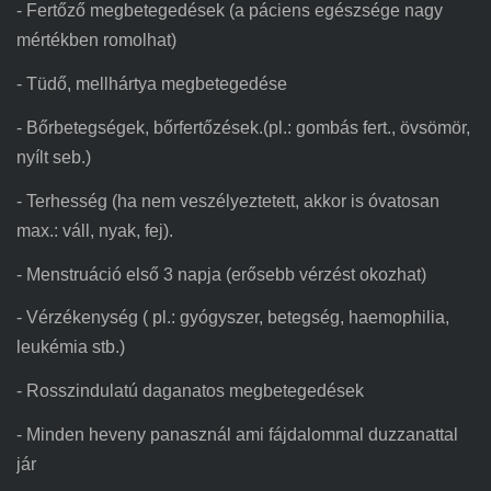
- Fertőző megbetegedések (a páciens egészsége nagy
mértékben romolhat)
- Tüdő, mellhártya megbetegedése
- Bőrbetegségek, bőrfertőzések.(pl.: gombás fert., övsömör,
nyílt seb.)
- Terhesség (ha nem veszélyeztetett, akkor is óvatosan
max.: váll, nyak, fej).
- Menstruáció első 3 napja (erősebb vérzést okozhat)
- Vérzékenység ( pl.: gyógyszer, betegség, haemophilia,
leukémia stb.)
- Rosszindulatú daganatos megbetegedések
- Minden heveny panasznál
ami
fájdalommal duzzanattal
jár