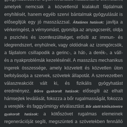
amelyek nemcsak a közvetlenül kialakult fájdalmak
enyhítését, hanem egyéb szervi bántalmak gyógyulását is
elősegítjük egy jó masszázzsal.
javítja a
Általános hatáso
k:
vérkeringést, a vérnyomást, gyorsítja az anyagcserét, oldja
a pszichés és izomfeszültséget, erősíti az immun- és
idegrendszert, enyhülnek, vagy oldódnak az izomgörcsök,
a fájdalom csillapodik a gerinc-, a hát-, a derék-, a váll-
és a nyakproblémák kezelésénél. A masszázs mechanikus
ingerek összessége, amely közvetett és közvetlen úton
befolyásolja a szervek, szövetek állapotát. A szervezetben
válaszreakciót vált ki, és fizikális gyógyhatást
eredményez.
elősegíti az elhalt
Bőrre gyakorolt hatások:
hámsejtek leválását, fokozza a bőr rugalmasságát, fokozza
a verejték- és faggyúmirigy elválasztást.
Bőr alatti kötőszövetre
a kötőszövet rugalmas elemeinek
gyakorolt hatások:
regenerációját segíti, megszünteti a szövetekben fennálló