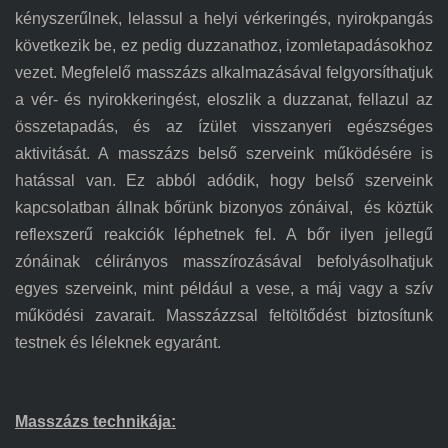
kényszerűlnek, lelassul a helyi vérkeringés, nyirokpangás
következik be, ez pedig duzzanathoz, izomletapadásokhoz
vezet. Megfelelő masszázs alkalmazásával felgyorsíthatjuk
a vér- és nyirokkeringést, eloszlik a duzzanat, fellazul az
összetapadás, és az ízület visszanyeri egészséges
aktivitását. A masszázs belső szerveink működésére is
hatással van. Ez abból adódik, hogy belső szerveink
kapcsolatban állnak bőrünk bizonyos zónáival, és köztük
reflexszerű reakciók léphetnek fel. A bőr ilyen jellegű
zónáinak célirányos masszírozásával befolyásolhatjuk
egyes szerveink, mint például a vese, a máj vagy a szív
működési zavarait. Masszázzsal feltöltődést biztosítunk
testnek és léleknek egyaránt.
Masszázs technikája: