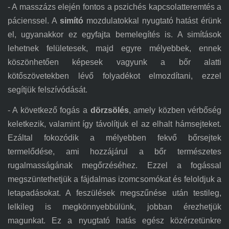
- A masszázs elején fontos a pszichés kapcsolatteremtés a
pácienssel. A
simító
mozdulatokkal nyugtató hatást érünk
el, ugyanakkor
ez
egyfajta bemelegítés is. A simítások
lehetnek felületesek, majd egyre mélyebbek, ennek
köszönhetően képesek vagyunk a bőr alatti
kötőszövetekben lévő folyadékot elmozdítani, ezzel
segítjük felszívódását.
- A következő fogás a
dörzsölés
, amely közben vérbőség
keletkezik, valamint így távolítjuk el az elhalt hámsejteket.
Ezáltal fokozódik a mélyebben fekvő bőrsejtek
termelődése, ami hozzájárul a bőr természetes
rugalmasságának megőrzéséhez. Ezzel a fogással
megszüntethetjük a fájdalmas izomcsomókat és feloldjuk a
letapadásokat. A feszülések megszűnése után testileg,
lelkileg is megkönnyebbülünk, jobban érezhetjük
magunkat. Ez a nyugtató hatás egész közérzetünkre