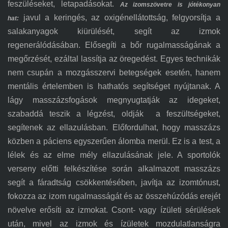
feszüléseket, letapadásokat.
Az izomszövetre is jótékonyan
javul a keringés, az oxigénellátottság, felgyorsítja a
hat:
salakanyagok kiürülését, segít az izmok
regenerálódásában. Elősegíti a bőr rugalmasságának a
megőrzését, ezáltal lassítja az öregedést. Egyes technikák
nem csupán a mozgásszervi betegségek esetén, hanem
mentális értelemben is hathatós segítséget nyújtanak. A
lágy masszázsfogások megnyugtatják az idegeket,
szabaddá teszik a légzést, oldják a feszültségeket,
segítenek az ellazulásban. Előfordulhat, hogy masszázs
közben a páciens egyszerűen álomba merül. Ez is a test, a
lélek és az elme mély ellazulásának jele. A sportolók
verseny előtti felkészítése során alkalmazott masszázs
segít a fáradtság csökkentésében, javítja az izomtónust,
fokozza az izom rugalmasságát és az összehúzódás erejét
növelve erősíti az izmokat. Csont- vagy ízületi sérülések
után, mivel az izmok és ízületek mozdulatlanságra