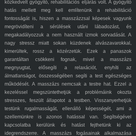
közkedvelt gyógyító, rehabilitációs eljárás
volt
. A gyógyító
hatás mellett meg kell említenünk a rehabilitáció
fontosságát is, hiszen a masszázzsal képesek vagyunk
megrövidíteni a sérülések utáni lábadozást, és
megakadályozzuk a nem használt izmok sorvadását. A
nagy stressz miatt sokan küzdenek alvászavarokkal,
kimerültek, rossz a közérzetük. Ezek a panaszok
garantáltan csökkeni fognak, mivel a masszázs
megnyugtat, elősegíti a relaxációt, enyhíti az
álmatlanságot, összességében segíti a test egészséges
működését. A masszázs nemcsak a testre hat. Ezzel a
kezeléssel megszüntethetjük a problémáink okozta
stresszes, feszült állapotot a testben. Visszanyerhetjük
testünk rugalmasságát, ellenálló képességét, ami a
szellemünkre is azonos hatással van. Segítségével
kapcsolatba kerülünk és hatást fejthetünk ki az
idegrendszerre. A masszázs fogásainak alkalmazása