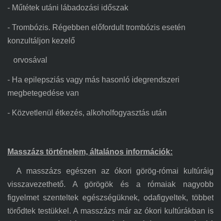
-
M
űtétek utáni lábadozási időszak
- Trombózis. Régebben előfordult trombózis esetén
konzultáljon kezelő
orvosával
- Ha epilepsziás vagy
m
ás hasonló idegrendszeri
megbetegedése van
- Közvetlenül étkezés, alkoholfogyasztás után
Masszázs történelem, általános információk:
A masszázs egészen az ókori görög-római kultúráig
visszavezethető. A görögök és a rómaiak nagyobb
figyelmet szenteltek egészségüknek, odafigyeltek, többet
törődtek
test
ükkel. A masszázs már az ókori kultúrákban is