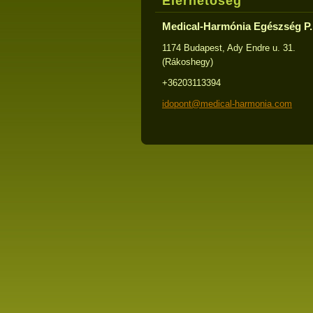
Elérhetőség
Medical-Harmónia Egészség P.
1174 Budapest, Ady Endre u. 31.
(Rákoshegy)
+36203113394
idopont@medical-harmonia.com