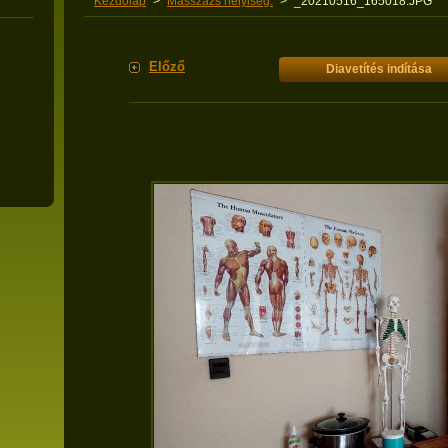
Kezdőlap
>
Masszázs helyiség:
>
_20210516_165018.JPG
Előző
Diavetítés indítása